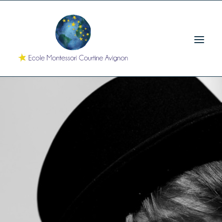
ACCUEIL
MATERNELLE
PRIMAIRE
HPI
ÉCOLE
ÉQUIPE PÉDAGOGIQUE
MARIA MONTESSORI
CONTACT
04 90 85 21 56
Nous écrire